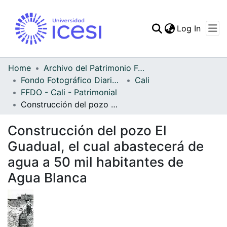
(curren
Log In
Communities & Collec
All of DSpace
Home
Archivo del Patrimonio Fotográfico y Fílmico del Valle del Cauca
Fondo Fotográfico Diario Occidente
Cali
Statistics
FFDO - Cali - Patrimonial
Construcción del pozo El Guadual, el cual abastecerá de agua a 50 mil habitantes de Agua Blanca
Construcción del pozo El
Guadual, el cual abastecerá de
agua a 50 mil habitantes de
Agua Blanca