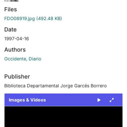
Files
FDO08919.jpg
(492.48 KB)
Date
1997-04-16
Authors
Occidente, Diario
Publisher
Biblioteca Departamental Jorge Garcés Borrero
Images & Videos
Slide 1 of 1