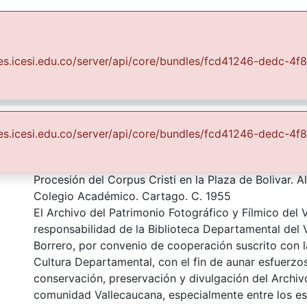
Communities & Collections
All of DSpace
Statist
uales.icesi.edu.co/server/api/core/bundles/fcd41246-dedc-
Fondo Archivo del Patrimonio Fotográfico y Fílmico del Valle del Cauca
Lo Cotidiano
Cristi en la Plaza de Boliva
uales.icesi.edu.co/server/api/core/bundles/fcd41246-dedc-
Description
Procesión del Corpus Cristi en la Plaza de Bolivar. 
Colegio Académico. Cartago. C. 1955
El Archivo del Patrimonio Fotográfico y Fílmico del 
responsabilidad de la Biblioteca Departamental del 
Borrero, por convenio de cooperación suscrito con l
Cultura Departamental, con el fin de aunar esfuerzo
conservación, preservación y divulgación del Archivo
comunidad Vallecaucana, especialmente entre los es