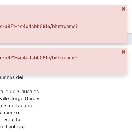
×
ics
Log In
4f8c-a971-4c4cdcbb08fe/bitstreams?
APFFVC - Costumbres - Patrimonial
Procesión del Corpus Cristi en la Plaza de Bolivar
×
r
4f8c-a971-4c4cdcbb08fe/bitstreams?
Alumnos del
Valle del Cauca es
Valle Jorge Garcés
a Secretaria del
s para su
 entre la
tudiantes e