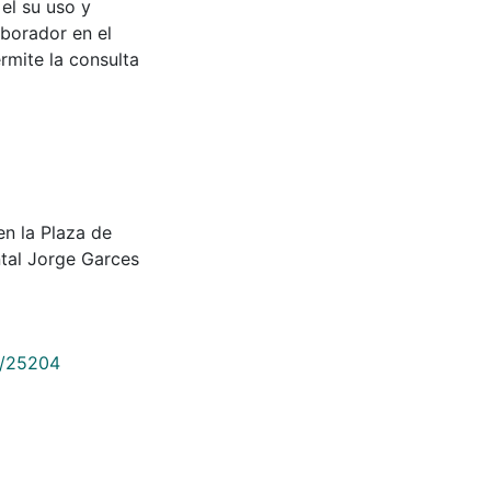
 el su uso y
aborador en el
rmite la consulta
 en la Plaza de
tal Jorge Garces
9/25204