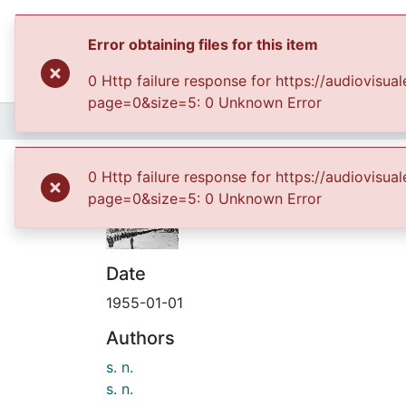
Error obtaining files for this item
0 Http failure response for https://audiovis
page=0&size=5: 0 Unknown Error
Home
Archivo del Patrimonio Fotográfico y Fílmico del Valle del Cauca
Procesión del Corpus 
0 Http failure response for https://audiovis
page=0&size=5: 0 Unknown Error
Date
1955-01-01
Authors
s. n.
s. n.