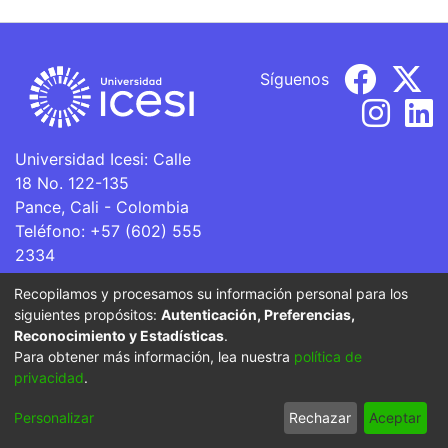
Síguenos
Universidad Icesi: Calle
18 No. 122-135
Pance, Cali - Colombia
Teléfono: +57 (602) 555
2334
ventanillaunica@icesi.edu.co
Recopilamos y procesamos su información personal para los
siguientes propósitos:
Autenticación, Preferencias,
La Universidad Icesi es una Institución de Educación
Reconocimiento y Estadísticas
.
Superior que se encuentra sujeta a inspección y vigilancia
Para obtener más información, lea nuestra
política de
por parte del Ministerio de Educación Nacional.
privacidad
.
Cookie
Privacy
End User
Send
Personalizar
Rechazar
Aceptar
settings
policy
Agreement
Feedback