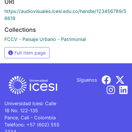
URI
https://audiovisuales.icesi.edu.co/handle/123456789/5
6619
Collections
FCCV - Paisaje Urbano - Patrimonial
Full item page
Síguenos
Universidad Icesi: Calle
18 No. 122-135
Pance, Cali - Colombia
Teléfono: +57 (602) 555
2334