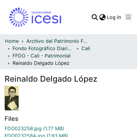
(curren
Log In
Communities & Collec
All of DSpace
Home
Archivo del Patrimonio Fotográfico y Fílmico del Valle del Cauca
Fondo Fotográfico Diario Occidente
Cali
Statistics
FFDO - Cali - Patrimonial
Reinaldo Delgado López
Reinaldo Delgado López
Files
FDO023258.jpg
(1.77 MB)
FDO023258A.jpg
(1.93 MB)