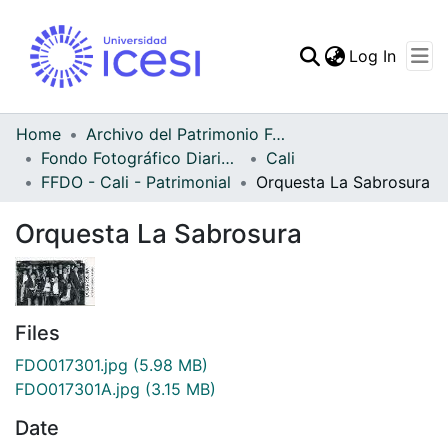
(curren
Log In
Communities & Collec
All of DSpace
Home
Archivo del Patrimonio Fotográfico y Fílmico del Valle del Cauca
Fondo Fotográfico Diario Occidente
Cali
Statistics
FFDO - Cali - Patrimonial
Orquesta La Sabrosura
Orquesta La Sabrosura
Files
FDO017301.jpg
(5.98 MB)
FDO017301A.jpg
(3.15 MB)
Date