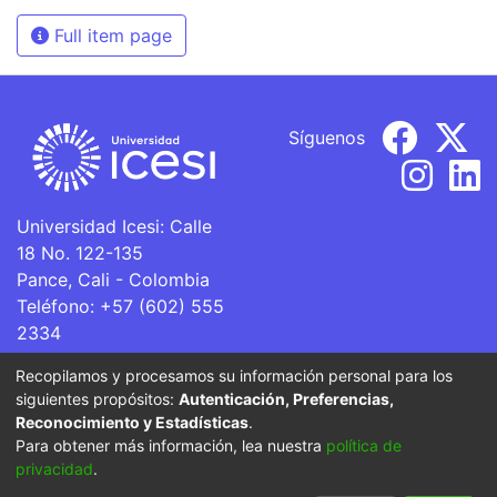
Full item page
Síguenos
Universidad Icesi: Calle
18 No. 122-135
Pance, Cali - Colombia
Teléfono: +57 (602) 555
2334
ventanillaunica@icesi.edu.co
Recopilamos y procesamos su información personal para los
siguientes propósitos:
Autenticación, Preferencias,
La Universidad Icesi es una Institución de Educación
Reconocimiento y Estadísticas
.
Superior que se encuentra sujeta a inspección y vigilancia
Para obtener más información, lea nuestra
política de
por parte del Ministerio de Educación Nacional.
privacidad
.