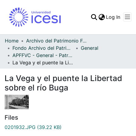
(curren
Log In
Communities & Collec
All of DSpace
Home
Archivo del Patrimonio Fotográfico y Fílmico del Valle del Cauca
Fondo Archivo del Patrimonio Fotográfico y Fílmico del Valle del Cauca
General
Statistics
APFFVC - General - Patrimonial
La Vega y el puente la Libertad sobre el río Buga
La Vega y el puente la Libertad
sobre el río Buga
Files
0201932.JPG
(39.22 KB)