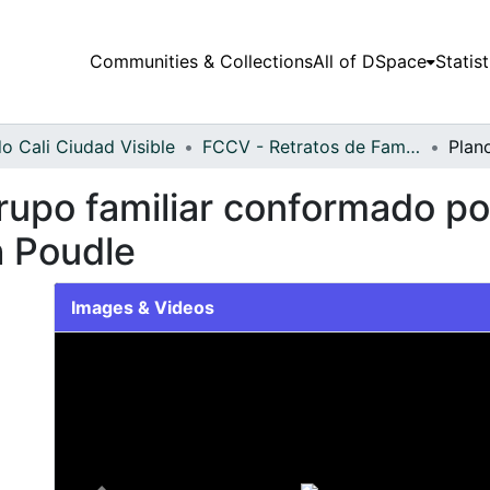
Communities & Collections
All of DSpace
Statist
o Cali Ciudad Visible
FCCV - Retratos de Familia - Patrimonial
rupo familiar conformado po
h Poudle
Images & Videos
Slide 1 of 1