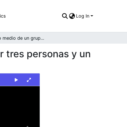
ics
Log In
Plano medio de un grupo familiar conformado por tres personas y un perro de raza French Poudle
r tres personas y un