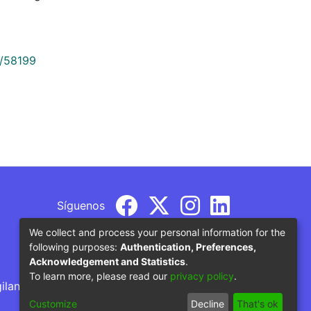
9/58199
Síguenos
We collect and process your personal information for the
following purposes:
Authentication, Preferences,
Acknowledgement and Statistics
.
To learn more, please read our
privacy policy
.
gilancia por parte del Ministerio de Educación
Customize
Decline
That's ok