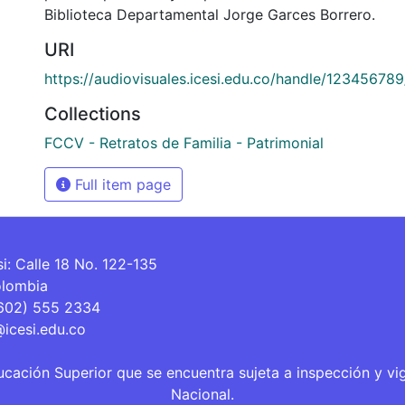
Biblioteca Departamental Jorge Garces Borrero.
URI
https://audiovisuales.icesi.edu.co/handle/12345678
Collections
FCCV - Retratos de Familia - Patrimonial
Full item page
si: Calle 18 No. 122-135
olombia
(602) 555 2334
@icesi.edu.co
ucación Superior que se encuentra sujeta a inspección y vi
Nacional.