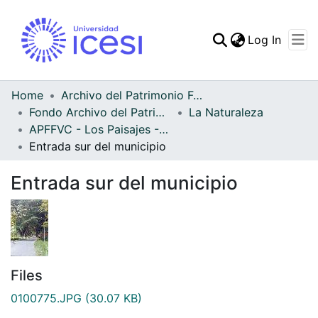
(curren
Log In
Communities & Collec
All of DSpace
Home
Archivo del Patrimonio Fotográfico y Fílmico del Valle del Cauca
Fondo Archivo del Patrimonio Fotográfico y Fílmico del Valle del Cauca
La Naturaleza
Statistics
APFFVC - Los Paisajes - Patrimonial
Entrada sur del municipio
Entrada sur del municipio
Files
0100775.JPG
(30.07 KB)