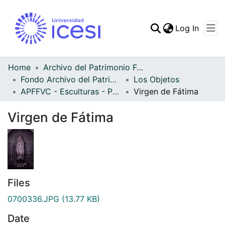
(curren
Log In
Communities & Collec
All of DSpace
Home
Archivo del Patrimonio Fotográfico y Fílmico del Valle del Cauca
Fondo Archivo del Patrimonio Fotográfico y Fílmico del Valle del Cauca
Los Objetos
Statistics
APFFVC - Esculturas - Patrimonial
Virgen de Fátima
Virgen de Fátima
Files
0700336.JPG
(13.77 KB)
Date