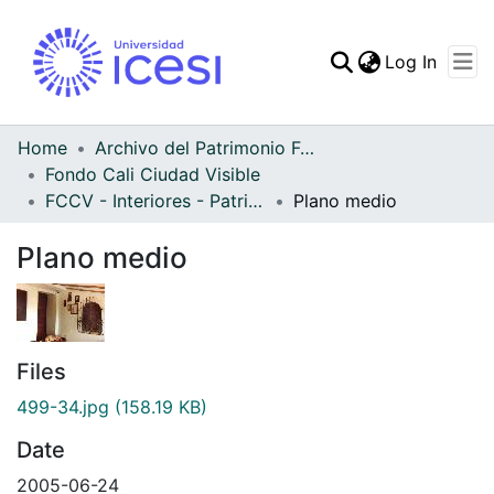
(curren
Log In
Communities & Collec
All of DSpace
Home
Archivo del Patrimonio Fotográfico y Fílmico del Valle del Cauca
Fondo Cali Ciudad Visible
Statistics
FCCV - Interiores - Patrimonial
Plano medio
Plano medio
Files
499-34.jpg
(158.19 KB)
Date
2005-06-24