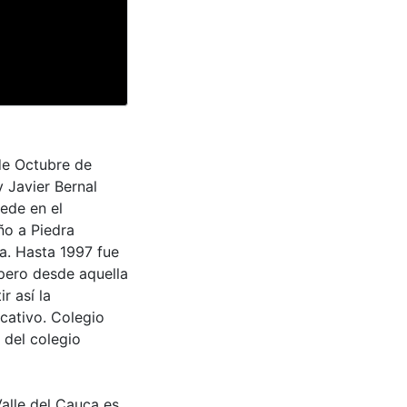
 de Octubre de
 Javier Bernal
ede en el
ño a Piedra
ma. Hasta 1997 fue
 pero desde aquella
r así la
cativo. Colegio
 del colegio
Valle del Cauca es