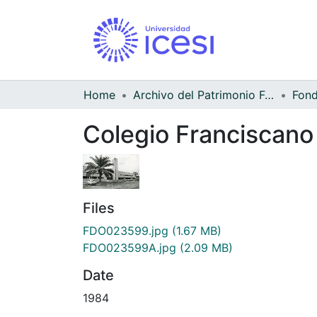
Home
Archivo del Patrimonio Fotográfico y Fílmico del Valle del Cauca
Colegio Franciscano 
Files
FDO023599.jpg
(1.67 MB)
FDO023599A.jpg
(2.09 MB)
Date
1984