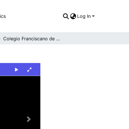
ics
Log In
Colegio Franciscano de Pio XII
Next