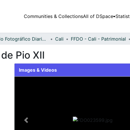
Communities & Collections
All of DSpace
Statist
Fondo Fotográfico Diario Occidente
Cali
FFDO - Cali - Patrimonial
de Pio XII
Images & Videos
Slide 1 of 2
Previous