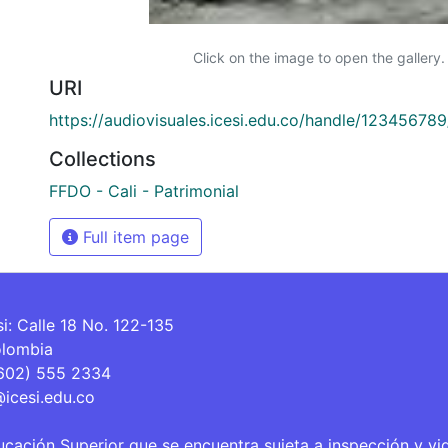
Click on the image to open the gallery.
URI
https://audiovisuales.icesi.edu.co/handle/12345678
Collections
FFDO - Cali - Patrimonial
Full item page
si: Calle 18 No. 122-135
olombia
(602) 555 2334
@icesi.edu.co
ucación Superior que se encuentra sujeta a inspección y vi