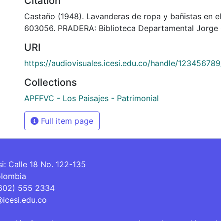
Citation
Castaño (1948). Lavanderas de ropa y bañistas en el
603056. PRADERA: Biblioteca Departamental Jorge 
URI
https://audiovisuales.icesi.edu.co/handle/12345678
Collections
APFFVC - Los Paisajes - Patrimonial
Full item page
si: Calle 18 No. 122-135
olombia
(602) 555 2334
@icesi.edu.co