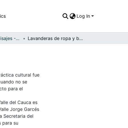
ics
Log In
APFFVC - Los Paisajes - Patrimonial
Lavanderas de ropa y bañistas en el río Bolo
áctica cultural fue
 cuando no se
cto para el
Valle del Cauca es
Valle Jorge Garcés
a Secretaria del
s para su