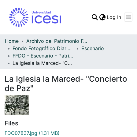
(curren
Log In
Communities & Collec
All of DSpace
Home
Archivo del Patrimonio Fotográfico y Fílmico del Valle del Cauca
Fondo Fotográfico Diario Occidente
Escenario
Statistics
FFDO - Escenario - Patrimonial
La Iglesia la Marced- "Concierto de Paz"
La Iglesia la Marced- "Concierto
de Paz"
Files
FDO07837.jpg
(1.31 MB)