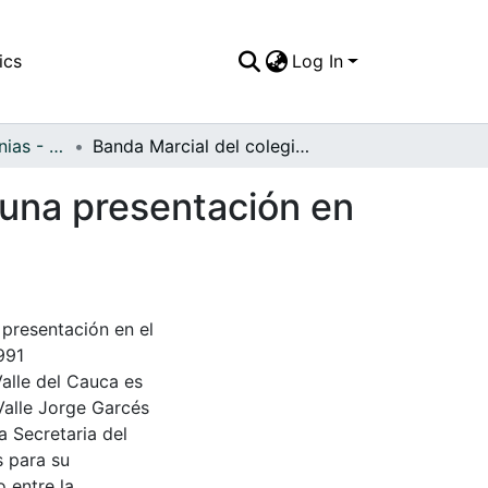
ics
Log In
APFFVC - Ceremonias - Patrimonial
Banda Marcial del colegio General Santander en una presentación en el parque principal de la Vereda San Antonio
 una presentación en
 presentación en el
991
Valle del Cauca es
Valle Jorge Garcés
a Secretaria del
s para su
 entre la