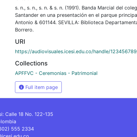
s. n., s. n., s. n. & s. n. (1991). Banda Marcial del col
Santander en una presentación en el parque principa
Antonio & 601144. SEVILLA: Biblioteca Departament
Borrero.
URI
https://audiovisuales.icesi.edu.co/handle/12345678
Collections
APFFVC - Ceremonias - Patrimonial
Full item page
si: Calle 18 No. 122-135
olombia
(602) 555 2334
@icesi.edu.co