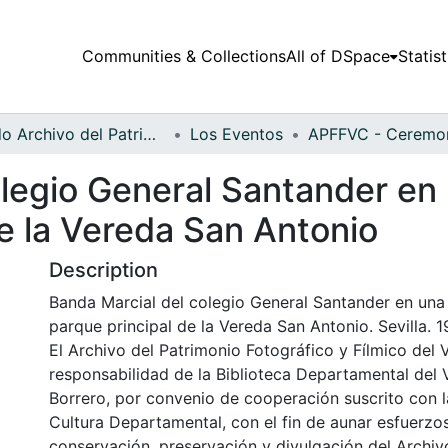
Communities & Collections
All of DSpace
Statist
Fondo Archivo del Patrimonio Fotográfico y Fílmico del Valle del Cauca
Los Eventos
olegio General Santander en
de la Vereda San Antonio
Description
Banda Marcial del colegio General Santander en una
parque principal de la Vereda San Antonio. Sevilla. 1
El Archivo del Patrimonio Fotográfico y Fílmico del 
responsabilidad de la Biblioteca Departamental del 
Borrero, por convenio de cooperación suscrito con l
Cultura Departamental, con el fin de aunar esfuerzo
conservación, preservación y divulgación del Archivo