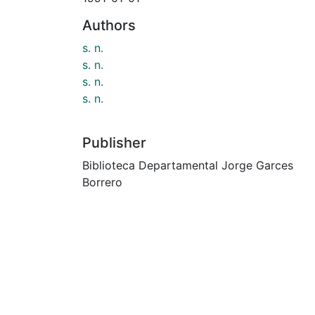
Authors
s. n.
s. n.
s. n.
s. n.
Publisher
Biblioteca Departamental Jorge Garces
Borrero