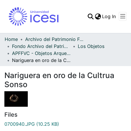
(curren
Log In
Communities & Collec
All of DSpace
Home
Archivo del Patrimonio Fotográfico y Fílmico del Valle del Cauca
Fondo Archivo del Patrimonio Fotográfico y Fílmico del Valle del Cauca
Los Objetos
Statistics
APFFVC - Objetos Arqueológico - Patrimonial
Nariguera en oro de la Cultrua Sonso
Nariguera en oro de la Cultrua
Sonso
Files
0700940.JPG
(10.25 KB)