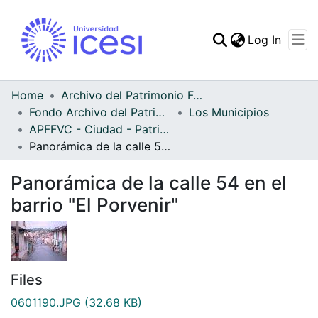
(curren
Log In
Communities & Collec
All of DSpace
Home
Archivo del Patrimonio Fotográfico y Fílmico del Valle del Cauca
Fondo Archivo del Patrimonio Fotográfico y Fílmico del Valle del Cauca
Los Municipios
Statistics
APFFVC - Ciudad - Patrimonial
Panorámica de la calle 54 en el barrio "El Porvenir"
Panorámica de la calle 54 en el
barrio "El Porvenir"
Files
0601190.JPG
(32.68 KB)