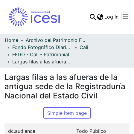
(curren
Log In
Communities & Collec
All of DSpace
Home
Archivo del Patrimonio Fotográfico y Fílmico del Valle del Cauca
Fondo Fotográfico Diario Occidente
Cali
Statistics
FFDO - Cali - Patrimonial
Largas filas a las afueras de la antigua sede de la Registraduría Nacional del Estado Civil
Largas filas a las afueras de la
antigua sede de la Registraduría
Nacional del Estado Civil
Simple item page
dc.audience
Todo Público