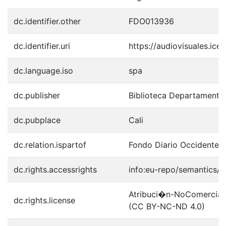
dc.identifier.other
FDO013936
dc.identifier.uri
https://audiovisuales.ic
dc.language.iso
spa
dc.publisher
Biblioteca Departamenta
dc.pubplace
Cali
dc.relation.ispartof
Fondo Diario Occidente
dc.rights.accessrights
info:eu-repo/semantics/
Atribuci�n-NoComercial-S
dc.rights.license
(CC BY-NC-ND 4.0)