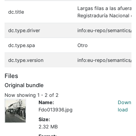
Largas filas a las afueras
dc.title
Registraduría Nacional de
dc.type.driver
info:eu-repo/semantics/o
dc.type.spa
Otro
dc.type.version
info:eu-repo/semantics/p
Files
Original bundle
Now showing
1 - 2 of 2
Name:
Down
Fdo013936.jpg
load
Size:
2.32 MB