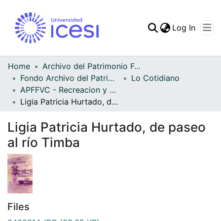
(curren
Log In
Communities & Collec
All of DSpace
Home
Archivo del Patrimonio Fotográfico y Fílmico del Valle del Cauca
Fondo Archivo del Patrimonio Fotográfico y Fílmico del Valle del Cauca
Lo Cotidiano
Statistics
APFFVC - Recreacion y Paseo - Patrimonial
Ligia Patricia Hurtado, de paseo al río Timba
Ligia Patricia Hurtado, de paseo
al río Timba
Files