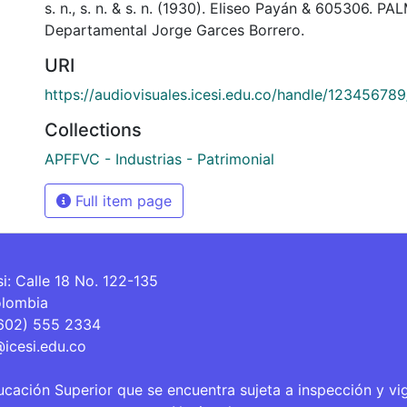
s. n., s. n. & s. n. (1930). Eliseo Payán & 605306. PA
Departamental Jorge Garces Borrero.
URI
https://audiovisuales.icesi.edu.co/handle/123456789
Collections
APFFVC - Industrias - Patrimonial
Full item page
si: Calle 18 No. 122-135
olombia
(602) 555 2334
@icesi.edu.co
ucación Superior que se encuentra sujeta a inspección y vi