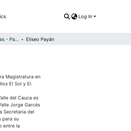
ics
Log In
APFFVC - Industrias - Patrimonial
Eliseo Payán
ra Magistratura en
os El Sol y El
Valle del Cauca es
Valle Jorge Garcés
a Secretaria del
s para su
 entre la