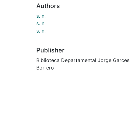
Authors
s. n.
s. n.
s. n.
Publisher
Biblioteca Departamental Jorge Garces
Borrero