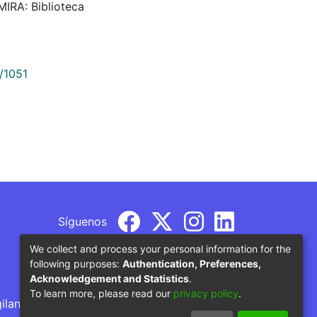
LMIRA: Biblioteca
/1051
Síguenos
We collect and process your personal information for the
following purposes:
Authentication, Preferences,
Acknowledgement and Statistics
.
To learn more, please read our
privacy policy
.
gilancia por parte del Ministerio de Educación