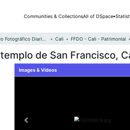
Communities & Collections
All of DSpace
Statist
Fondo Fotográfico Diario Occidente
Cali
FFDO - Cali - Patrimonial
templo de San Francisco, Ca
Images & Videos
Slide 1 of 1
Previous