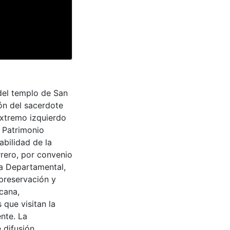
 del templo de San
ón del sacerdote
extremo izquierdo
l Patrimonio
abilidad de la
rrero, por convenio
ra Departamental,
 preservación y
cana,
 que visitan la
nte. La
 difusión,