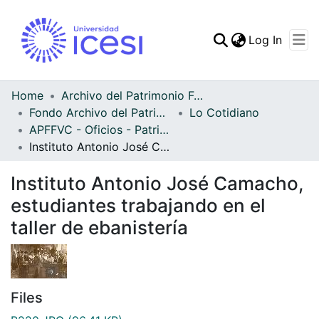
(curren
Log In
Communities & Collec
All of DSpace
Home
Archivo del Patrimonio Fotográfico y Fílmico del Valle del Cauca
Fondo Archivo del Patrimonio Fotográfico y Fílmico del Valle del Cauca
Lo Cotidiano
Statistics
APFFVC - Oficios - Patrimonial
Instituto Antonio José Camacho, estudiantes trabajando en el taller de ebanistería
Instituto Antonio José Camacho,
estudiantes trabajando en el
taller de ebanistería
Files