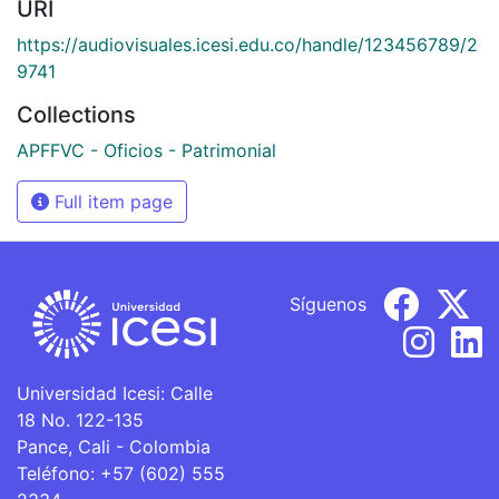
URI
https://audiovisuales.icesi.edu.co/handle/123456789/2
9741
Collections
APFFVC - Oficios - Patrimonial
Full item page
Síguenos
Universidad Icesi: Calle
18 No. 122-135
Pance, Cali - Colombia
Teléfono: +57 (602) 555