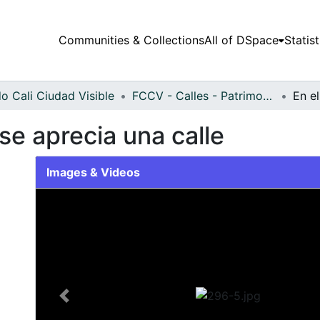
Communities & Collections
All of DSpace
Statist
o Cali Ciudad Visible
FCCV - Calles - Patrimonial
 se aprecia una calle
Images & Videos
Slide 1 of 1
Previous