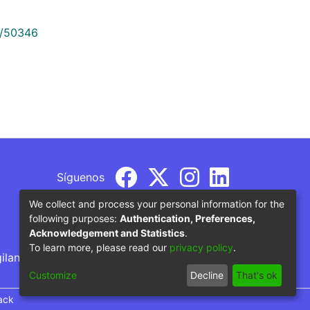
9/50346
Síguenos
We collect and process your personal information for the
following purposes:
Authentication, Preferences,
Acknowledgement and Statistics
.
To learn more, please read our
privacy policy
.
gilancia por parte del Ministerio de Educación
Customize
Decline
That's ok
ack