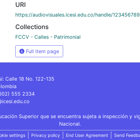
URI
https://audiovisuales.icesi.edu.co/handle/12345678
Collections
FCCV - Calles - Patrimonial
Full item page
si: Calle 18 No. 122-135
olombia
(602) 555 2334
@icesi.edu.co
ucación Superior que se encuentra sujeta a inspección y vi
Nacional.
okie settings
Privacy policy
End User Agreement
Send Feedb