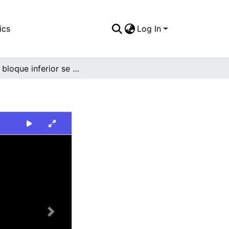
ics
Log In
En el bloque inferior se aprecia una calle
Next