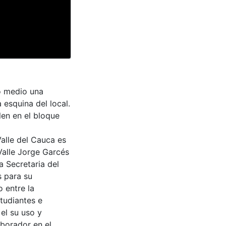
no medio una
 esquina del local.
len en el bloque
Valle del Cauca es
Valle Jorge Garcés
a Secretaria del
s para su
 entre la
tudiantes e
 el su uso y
aborador en el