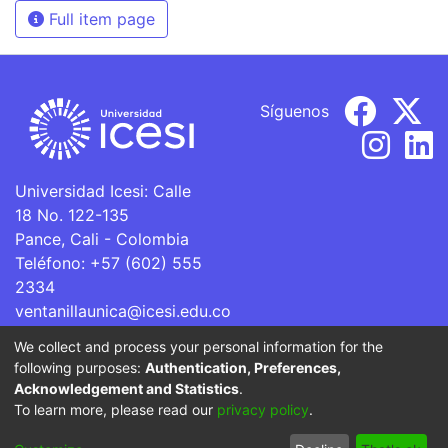
Full item page
Síguenos
Universidad Icesi: Calle
18 No. 122-135
Pance, Cali - Colombia
Teléfono: +57 (602) 555
2334
ventanillaunica@icesi.edu.co
We collect and process your personal information for the
La Universidad Icesi es una Institución de Educación
following purposes:
Authentication, Preferences,
Superior que se encuentra sujeta a inspección y vigilancia
Acknowledgement and Statistics
.
por parte del Ministerio de Educación Nacional.
To learn more, please read our
privacy policy
.
Cookie
Privacy
End User
Send