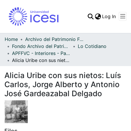
(curren
Log In
Communities & Collec
All of DSpace
Home
Archivo del Patrimonio Fotográfico y Fílmico del Valle del Cauca
Fondo Archivo del Patrimonio Fotográfico y Fílmico del Valle del Cauca
Lo Cotidiano
Statistics
APFFVC - Interiores - Patrimonial
Alicia Uribe con sus nietos: Luís Carlos, Jorge Alberto y Antonio José Gardeazabal Delgado
Alicia Uribe con sus nietos: Luís
Carlos, Jorge Alberto y Antonio
José Gardeazabal Delgado
Files