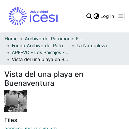
(curren
Log In
Communities & Collec
All of DSpace
Home
Archivo del Patrimonio Fotográfico y Fílmico del Valle del Cauca
Fondo Archivo del Patrimonio Fotográfico y Fílmico del Valle del Cauca
La Naturaleza
Statistics
APFFVC - Los Paisajes - Patrimonial
Vista del una playa en Buenaventura
Vista del una playa en
Buenaventura
Files