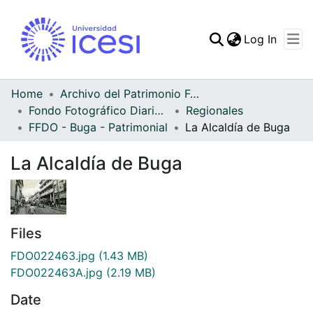
(curren
Log In
Communities & Collec
All of DSpace
Home
Archivo del Patrimonio Fotográfico y Fílmico del Valle del Cauca
Fondo Fotográfico Diario Occidente
Regionales
Statistics
FFDO - Buga - Patrimonial
La Alcaldía de Buga
La Alcaldía de Buga
Files
FDO022463.jpg
(1.43 MB)
FDO022463A.jpg
(2.19 MB)
Date