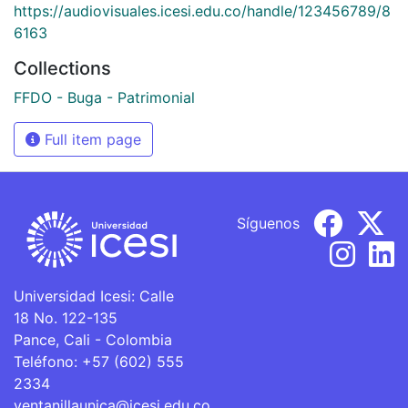
https://audiovisuales.icesi.edu.co/handle/123456789/8
6163
Collections
FFDO - Buga - Patrimonial
Full item page
Síguenos
Universidad Icesi: Calle
18 No. 122-135
Pance, Cali - Colombia
Teléfono: +57 (602) 555
2334
ventanillaunica@icesi.edu.co