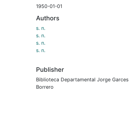
1950-01-01
Authors
s. n.
s. n.
s. n.
s. n.
Publisher
Biblioteca Departamental Jorge Garces
Borrero