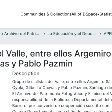
Communities & Collections
All of DSpace
Statist
Fondo Archivo del Patrimonio Fotográfico y Fílmico del Valle del Cauca
La Educación y el Deporte
el Valle, entre ellos Argemi
vas y Pablo Pazmin
Description
Grupo de ciclístas del Valle, entre ellos Argemiro S
Oyola, Gilberto Cuevas y Pablo Pazmin. Santiago de 
El Archivo del Patrimonio Fotográfico y Fílmico del 
responsabilidad de la Biblioteca Departamental del 
Borrero, por convenio de cooperación suscrito con l
Cultura Departamental, con el fin de aunar esfuerzo