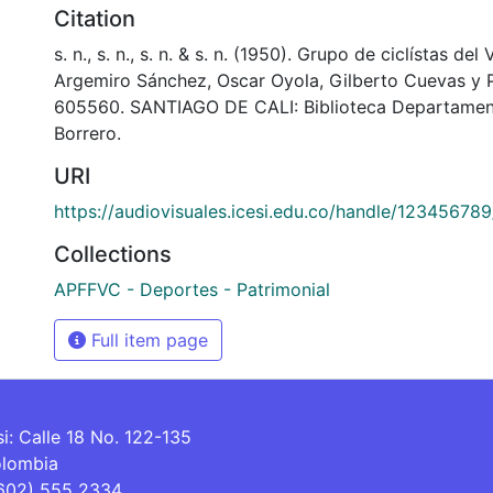
Citation
s. n., s. n., s. n. & s. n. (1950). Grupo de ciclístas del 
Argemiro Sánchez, Oscar Oyola, Gilberto Cuevas y 
605560. SANTIAGO DE CALI: Biblioteca Departamen
Borrero.
URI
https://audiovisuales.icesi.edu.co/handle/12345678
Collections
APFFVC - Deportes - Patrimonial
Full item page
si: Calle 18 No. 122-135
olombia
(602) 555 2334