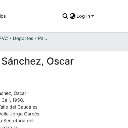
ics
Log In
APFFVC - Deportes - Patrimonial
ro Sánchez, Oscar
ánchez, Oscar
Cali, 1950.
Valle del Cauca es
Valle Jorge Garcés
a Secretaria del
s para su