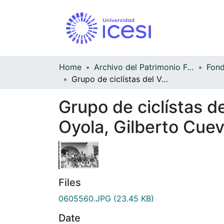
Home
Archivo del Patrimonio Fotográfico y Fílmico del Valle del Cauca
Grupo de ciclístas del Valle, entre ellos Argemiro Sánchez, Oscar Oyola, Gilberto Cuevas y Pablo Pazmin
Grupo de ciclístas d
Oyola, Gilberto Cue
Files
0605560.JPG
(23.45 KB)
Date