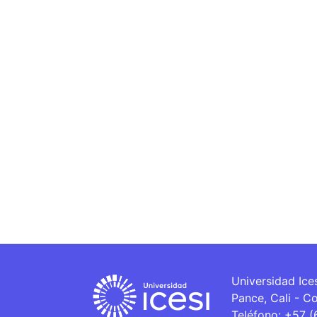
Universidad Ice
Pance, Cali - C
Teléfono: +57 