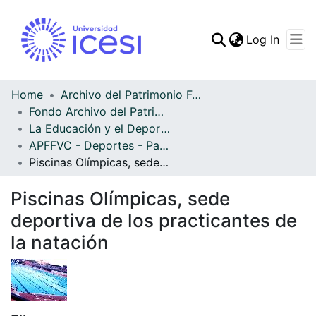
(curren
Log In
Communities & Collec
All of DSpace
Home
Archivo del Patrimonio Fotográfico y Fílmico del Valle del Cauca
Fondo Archivo del Patrimonio Fotográfico y Fílmico del Valle del Cauca
Statistics
La Educación y el Deporte
APFFVC - Deportes - Patrimonial
Piscinas Olímpicas, sede deportiva de los practicantes de la natación
Piscinas Olímpicas, sede
deportiva de los practicantes de
la natación