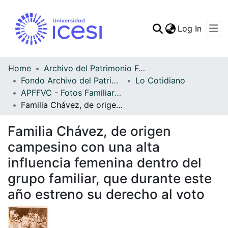
(curren
Log In
Communities & Collec
All of DSpace
Home
Archivo del Patrimonio Fotográfico y Fílmico del Valle del Cauca
Fondo Archivo del Patrimonio Fotográfico y Fílmico del Valle del Cauca
Lo Cotidiano
Statistics
APFFVC - Fotos Familiares - Patrimonial
Familia Chávez, de origen campesino con una alta influencia femenina dentro del grupo familiar, que durante este año estreno su derecho al voto
Familia Chávez, de origen
campesino con una alta
influencia femenina dentro del
grupo familiar, que durante este
año estreno su derecho al voto