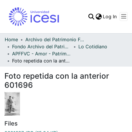
(curren
Log In
Communities & Collec
All of DSpace
Home
Archivo del Patrimonio Fotográfico y Fílmico del Valle del Cauca
Fondo Archivo del Patrimonio Fotográfico y Fílmico del Valle del Cauca
Lo Cotidiano
Statistics
APFFVC - Amor - Patrimonial
Foto repetida con la anterior 601696
Foto repetida con la anterior
601696
Files