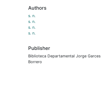
Authors
s. n.
s. n.
s. n.
s. n.
Publisher
Biblioteca Departamental Jorge Garces
Borrero