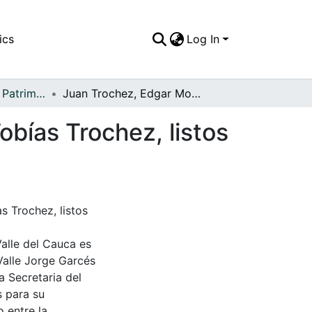
ics
Log In
APFFVC - Moda - Patrimonial
Juan Trochez, Edgar Montufar, Edgar Zapata y Tobías Trochez, listos para ir de paseo a la vereda Alaska
bías Trochez, listos
s Trochez, listos
Valle del Cauca es
Valle Jorge Garcés
a Secretaria del
s para su
 entre la