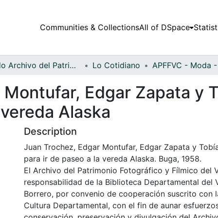
Communities & Collections
All of DSpace
Statist
Fondo Archivo del Patrimonio Fotográfico y Fílmico del Valle del Cauca
Lo Cotidiano
Montufar, Edgar Zapata y To
a vereda Alaska
Description
Juan Trochez, Edgar Montufar, Edgar Zapata y Tobía
para ir de paseo a la vereda Alaska. Buga, 1958.
El Archivo del Patrimonio Fotográfico y Fílmico del 
responsabilidad de la Biblioteca Departamental del 
Borrero, por convenio de cooperación suscrito con l
Cultura Departamental, con el fin de aunar esfuerzo
conservación, preservación y divulgación del Archivo