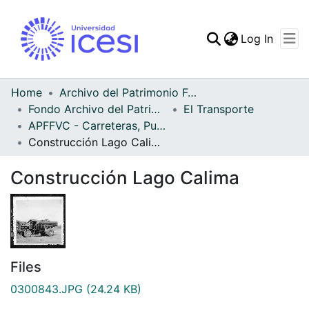
(curren
Log In
Communities & Collec
All of DSpace
Home
Archivo del Patrimonio Fotográfico y Fílmico del Valle del Cauca
Fondo Archivo del Patrimonio Fotográfico y Fílmico del Valle del Cauca
El Transporte
Statistics
APFFVC - Carreteras, Puentes - Patrimonial
Construcción Lago Calima
Construcción Lago Calima
Files
0300843.JPG
(24.24 KB)