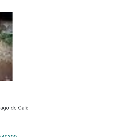
iago de Cali:
9/49300