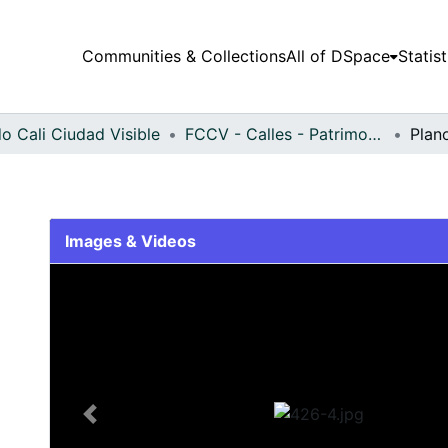
Communities & Collections
All of DSpace
Statist
o Cali Ciudad Visible
FCCV - Calles - Patrimonial
Plan
Images & Videos
Slide 1 of 1
Previous