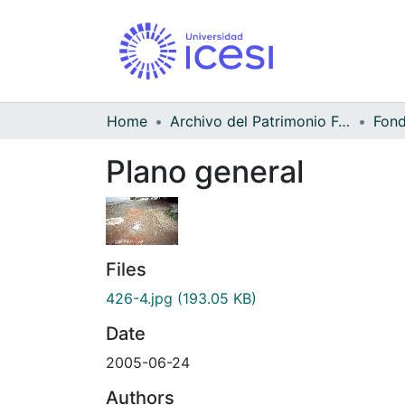
Home
Archivo del Patrimonio Fotográfico y Fílmico del Valle del Cauca
Fond
Plano general
Files
426-4.jpg
(193.05 KB)
Date
2005-06-24
Authors