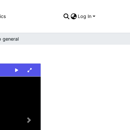
ics
Log In
o general
Next