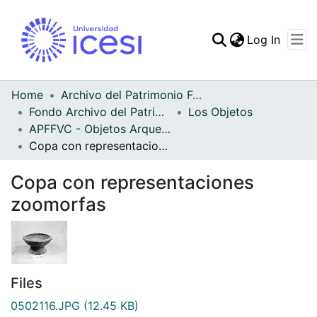
(curren
Log In
Communities & Collec
All of DSpace
Home
Archivo del Patrimonio Fotográfico y Fílmico del Valle del Cauca
Fondo Archivo del Patrimonio Fotográfico y Fílmico del Valle del Cauca
Los Objetos
Statistics
APFFVC - Objetos Arqueológico - Patrimonial
Copa con representaciones zoomorfas
Copa con representaciones
zoomorfas
Files
0502116.JPG
(12.45 KB)