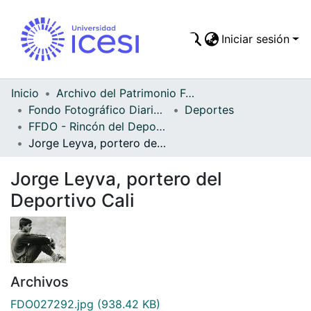
Iniciar sesión
Comunidades
Todo DSpace
Inicio
Archivo del Patrimonio Fotográfico y Fílmico del Valle del Cauca
Fondo Fotográfico Diario Occidente
Deportes
Estadísticas
FFDO - Rincón del Deportivo Cali - Patrimonial
Jorge Leyva, portero del Deportivo Cali
Jorge Leyva, portero del
Deportivo Cali
Archivos
FDO027292.jpg
(938.42 KB)