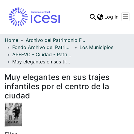
(curren
Log In
Communities & Collec
All of DSpace
Home
Archivo del Patrimonio Fotográfico y Fílmico del Valle del Cauca
Fondo Archivo del Patrimonio Fotográfico y Fílmico del Valle del Cauca
Los Municipios
Statistics
APFFVC - Ciudad - Patrimonial
Muy elegantes en sus trajes infantiles por el centro de la ciudad
Muy elegantes en sus trajes
infantiles por el centro de la
ciudad