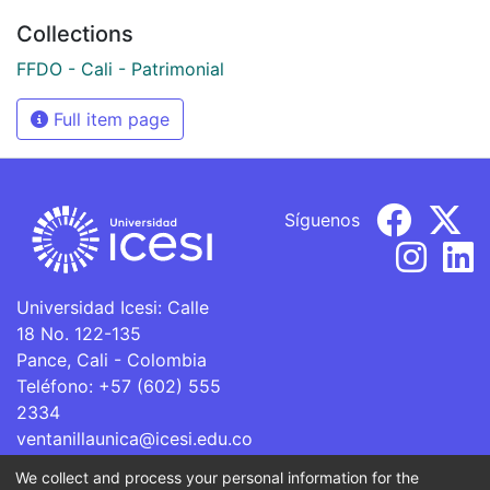
Collections
FFDO - Cali - Patrimonial
Full item page
Síguenos
Universidad Icesi: Calle
18 No. 122-135
Pance, Cali - Colombia
Teléfono: +57 (602) 555
2334
ventanillaunica@icesi.edu.co
We collect and process your personal information for the