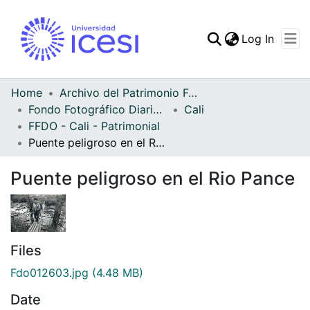
(curren
Log In
Communities & Collec
All of DSpace
Home
Archivo del Patrimonio Fotográfico y Fílmico del Valle del Cauca
Fondo Fotográfico Diario Occidente
Cali
Statistics
FFDO - Cali - Patrimonial
Puente peligroso en el Rio Pance
Puente peligroso en el Rio Pance
Files
Fdo012603.jpg
(4.48 MB)
Date