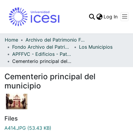
(curren
Log In
Communities & Collec
All of DSpace
Home
Archivo del Patrimonio Fotográfico y Fílmico del Valle del Cauca
Fondo Archivo del Patrimonio Fotográfico y Fílmico del Valle del Cauca
Los Municipios
Statistics
APFFVC - Edificios - Patrimonial
Cementerio principal del municipio
Cementerio principal del
municipio
Files
A414.JPG
(53.43 KB)