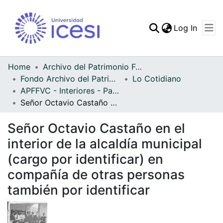
(curren
Log In
Communities & Collec
All of DSpace
Home
Archivo del Patrimonio Fotográfico y Fílmico del Valle del Cauca
Fondo Archivo del Patrimonio Fotográfico y Fílmico del Valle del Cauca
Lo Cotidiano
Statistics
APFFVC - Interiores - Patrimonial
Señor Octavio Castaño en el interior de la alcaldía municipal (cargo por identificar) en compañía de otras personas también por identificar
Señor Octavio Castaño en el
interior de la alcaldía municipal
(cargo por identificar) en
compañía de otras personas
también por identificar