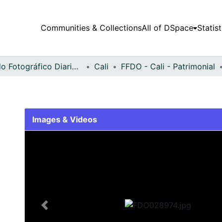
Communities & Collections
All of DSpace
Statist
Fondo Fotográfico Diario Occidente
Cali
FFDO - Cali - Patrimonial
Images & Videos
Slide 1 of 2
Previous