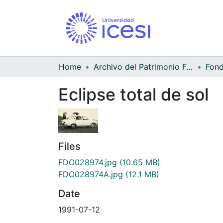
Home
Archivo del Patrimonio Fotográfico y Fílmico del Valle del Cauca
Eclipse total de sol
Files
FDO028974.jpg
(10.65 MB)
FDO028974A.jpg
(12.1 MB)
Date
1991-07-12