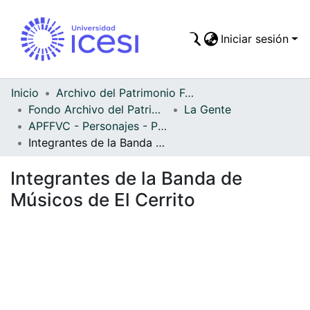
Iniciar sesión
Comunidades
Todo DSpace
Inicio
Archivo del Patrimonio Fotográfico y Fílmico del Valle del Cauca
Fondo Archivo del Patrimonio Fotográfico y Fílmico del Valle del Cauca
La Gente
Estadísticas
APFFVC - Personajes - Patrimonial
Integrantes de la Banda de Músicos de El Cerrito
Integrantes de la Banda de
Músicos de El Cerrito