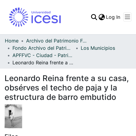
(curren
Log In
Communities & Collec
All of DSpace
Home
Archivo del Patrimonio Fotográfico y Fílmico del Valle del Cauca
Fondo Archivo del Patrimonio Fotográfico y Fílmico del Valle del Cauca
Los Municipios
Statistics
APFFVC - Ciudad - Patrimonial
Leonardo Reina frente a su casa, obsérves el techo de paja y la estructura de barro embutido
Leonardo Reina frente a su casa,
obsérves el techo de paja y la
estructura de barro embutido