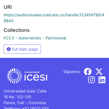
URI
https://audiovisuales.icesi.edu.co/handle/123456789/4
8843
Collections
FCCV - Autorretrato - Patrimonial
Full item page
Síguenos
Universidad Icesi: Calle
18 No. 122-135
Pance, Cali - Colombia
Teléfono: +57 (602) 555