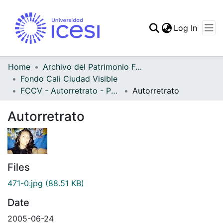
(curren
Log In
Communities & Collec
All of DSpace
Home
Archivo del Patrimonio Fotográfico y Fílmico del Valle del Cauca
Fondo Cali Ciudad Visible
Statistics
FCCV - Autorretrato - Patrimonial
Autorretrato
Autorretrato
Files
471-0.jpg
(88.51 KB)
Date
2005-06-24