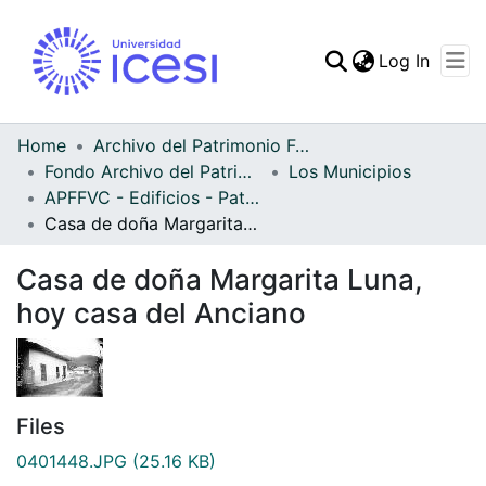
(curren
Log In
Communities & Collec
All of DSpace
Home
Archivo del Patrimonio Fotográfico y Fílmico del Valle del Cauca
Fondo Archivo del Patrimonio Fotográfico y Fílmico del Valle del Cauca
Los Municipios
Statistics
APFFVC - Edificios - Patrimonial
Casa de doña Margarita Luna, hoy casa del Anciano
Casa de doña Margarita Luna,
hoy casa del Anciano
Files
0401448.JPG
(25.16 KB)