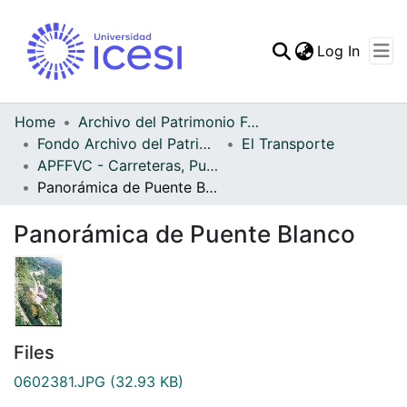
(curren
Log In
Communities & Collec
All of DSpace
Home
Archivo del Patrimonio Fotográfico y Fílmico del Valle del Cauca
Fondo Archivo del Patrimonio Fotográfico y Fílmico del Valle del Cauca
El Transporte
Statistics
APFFVC - Carreteras, Puentes - Patrimonial
Panorámica de Puente Blanco
Panorámica de Puente Blanco
Files
0602381.JPG
(32.93 KB)