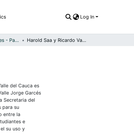
ics
Log In
APFFVC - Interiores - Patrimonial
Harold Saa y Ricardo Varela
Valle del Cauca es
Valle Jorge Garcés
a Secretaria del
s para su
 entre la
tudiantes e
 el su uso y