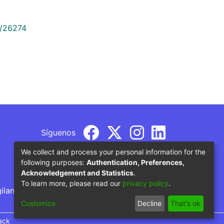
9/26274
Síguenos
We collect and process your personal information for the
following purposes:
Authentication, Preferences,
Acknowledgement and Statistics
.
To learn more, please read our
privacy policy
.
gilancia por parte del Ministerio de Educación
Customize
Decline
That's ok
ack