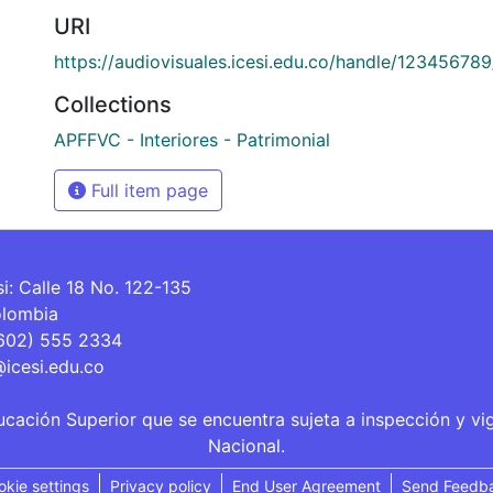
URI
https://audiovisuales.icesi.edu.co/handle/12345678
Collections
APFFVC - Interiores - Patrimonial
Full item page
si: Calle 18 No. 122-135
olombia
(602) 555 2334
@icesi.edu.co
ucación Superior que se encuentra sujeta a inspección y vi
Nacional.
okie settings
Privacy policy
End User Agreement
Send Feedb