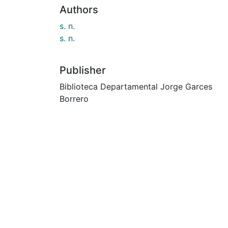
Authors
s. n.
s. n.
Publisher
Biblioteca Departamental Jorge Garces
Borrero