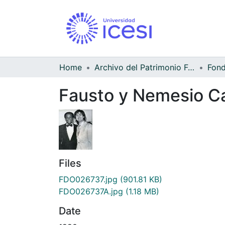
Home
Archivo del Patrimonio Fotográfico y Fílmico del Valle del Cauca
Fausto y Nemesio C
Files
FDO026737.jpg
(901.81 KB)
FDO026737A.jpg
(1.18 MB)
Date