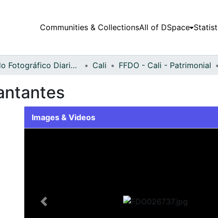
Communities & Collections
All of DSpace
Statist
Fondo Fotográfico Diario Occidente
Cali
FFDO - Cali - Patrimonial
antantes
Images & Videos
Slide 1 of 2
Previous