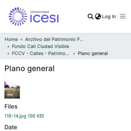
(curren
Log In
Communities & Collec
All of DSpace
Home
Archivo del Patrimonio Fotográfico y Fílmico del Valle del Cauca
Fondo Cali Ciudad Visible
Statistics
FCCV - Calles - Patrimonial
Plano general
Plano general
Files
118-14.jpg
(96 KB)
Date