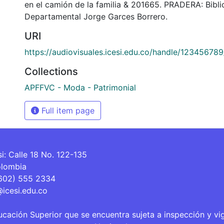
en el camión de la familia & 201665. PRADERA: Bibli
Departamental Jorge Garces Borrero.
URI
https://audiovisuales.icesi.edu.co/handle/12345678
Collections
APFFVC - Moda - Patrimonial
Full item page
si: Calle 18 No. 122-135
olombia
(602) 555 2334
@icesi.edu.co
ucación Superior que se encuentra sujeta a inspección y vi