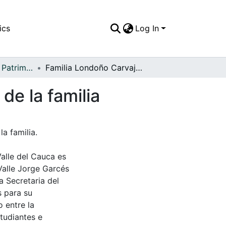
ics
Log In
APFFVC - Moda - Patrimonial
Familia Londoño Carvajal, de paseo en el camión de la familia
de la familia
a familia.
Valle del Cauca es
Valle Jorge Garcés
a Secretaria del
s para su
 entre la
tudiantes e