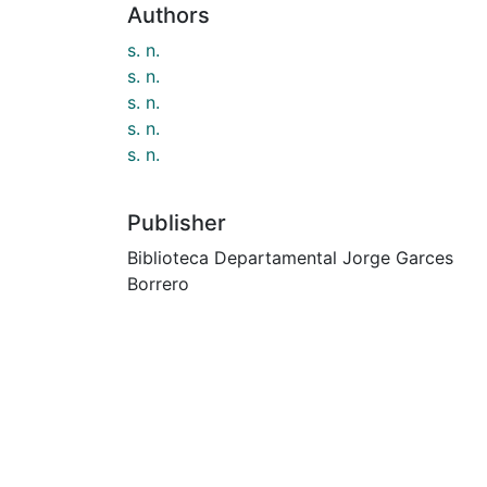
Authors
s. n.
s. n.
s. n.
s. n.
s. n.
Publisher
Biblioteca Departamental Jorge Garces
Borrero