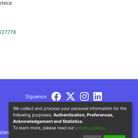
oteca
9/27778
Síguenos
We collect and process your personal information for the
following purposes:
Authentication, Preferences,
Acknowledgement and Statistics
.
To learn more, please read our
privacy policy
.
gilancia por parte del Ministerio de Educación