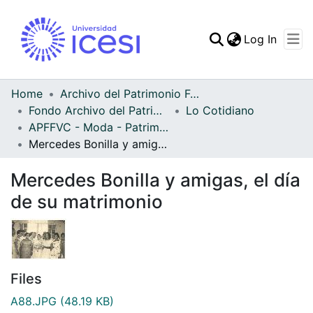
(curren
Log In
Communities & Collec
All of DSpace
Home
Archivo del Patrimonio Fotográfico y Fílmico del Valle del Cauca
Fondo Archivo del Patrimonio Fotográfico y Fílmico del Valle del Cauca
Lo Cotidiano
Statistics
APFFVC - Moda - Patrimonial
Mercedes Bonilla y amigas, el día de su matrimonio
Mercedes Bonilla y amigas, el día
de su matrimonio
Files
A88.JPG
(48.19 KB)