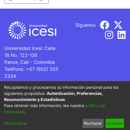
Síguenos
Universidad Icesi: Calle
18 No. 122-135
Pance, Cali - Colombia
Teléfono: +57 (602) 555
2334
ventanillaunica@icesi.edu.co
Recopilamos y procesamos su información personal para los
siguientes propósitos:
Autenticación, Preferencias,
La Universidad Icesi es una Institución de Educación
Reconocimiento y Estadísticas
.
Superior que se encuentra sujeta a inspección y vigilancia
Para obtener más información, lea nuestra
política de
por parte del Ministerio de Educación Nacional.
privacidad
.
Cookie
Privacy
End User
Send
Personalizar
Rechazar
Aceptar
settings
policy
Agreement
Feedback